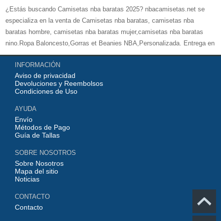
¿Estás buscando Camisetas nba baratas 2025? nbacamisetas.net se
especializa en la venta de Camisetas nba baratas, camisetas nba
baratas hombre, camisetas nba baratas mujer,camisetas nba baratas
nino.Ropa Baloncesto,Gorras et Beanies NBA,Personalizada. Entrega en
24 / 48H, la seguridad de pago con tarjeta de crédito, puedes estar
INFORMACIÓN
seguro de la compra. Gracias por elegir nbacamisetas.net usted. Miles de
Aviso de privacidad
nuestros clientes han verificado una calidad 100% excelente.
Devoluciones y Reembolsos
Condiciones de Uso
AYUDA
Envío
Métodos de Pago
Guía de Tallas
SOBRE NOSOTROS
Sobre Nosotros
Mapa del sitio
Noticias
CONTACTO
Contacto