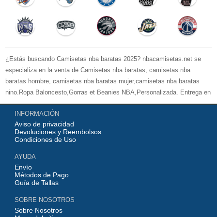
¿Estás buscando Camisetas nba baratas 2025? nbacamisetas.net se
especializa en la venta de Camisetas nba baratas, camisetas nba
baratas hombre, camisetas nba baratas mujer,camisetas nba baratas
nino.Ropa Baloncesto,Gorras et Beanies NBA,Personalizada. Entrega en
24 / 48H, la seguridad de pago con tarjeta de crédito, puedes estar
INFORMACIÓN
seguro de la compra. Gracias por elegir nbacamisetas.net usted. Miles de
Aviso de privacidad
nuestros clientes han verificado una calidad 100% excelente.
Devoluciones y Reembolsos
Condiciones de Uso
AYUDA
Envío
Métodos de Pago
Guía de Tallas
SOBRE NOSOTROS
Sobre Nosotros