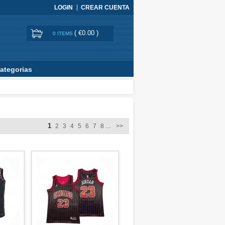
LOGIN
CREAR CUENTA
(
€0.00
)
0 ITEMS
ategorias
1
2
3
4
5
6
7
8
...
>>