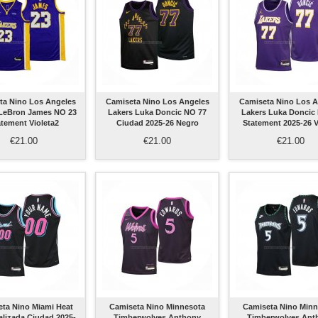
ta Nino Los Angeles
Camiseta Nino Los Angeles
Camiseta Nino Los A
 LeBron James NO 23
Lakers Luka Doncic NO 77
Lakers Luka Doncic
atement Violeta2
Ciudad 2025-26 Negro
Statement 2025-26 V
€21.00
€21.00
€21.00
ta Nino Miami Heat
Camiseta Nino Minnesota
Camiseta Nino Minn
alizada Ciudad 2025-
Timberwolves Anthony
Timberwolves Ant