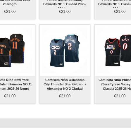
26 Negro
Edwards NO 5 Ciudad 2025-
Edwards NO 5 Classi
26 Negro
26 Negro
€21.00
€21.00
€21.00
eta Nino New York
Camiseta Nino Oklahoma
Camiseta Nino Phila
Jalen Brunson NO 11
City Thunder Shai Gilgeous
76ers Tyrese Maxey
ment 2025-26 Negro
Alexander NO 2 Ciudad
Classia 2025-26 N
2025-26 Azul
€21.00
€21.00
€21.00