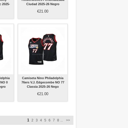
c 2025-
Ciudad 2025-26 Negro
€21.00
delphia
Camiseta Nino Philadelphia
 NO 0
76ers V.J. Edgecombe NO 77
egro
Classia 2025-26 Nego
€21.00
1
2
3
4
5
6
7
8
...
>>