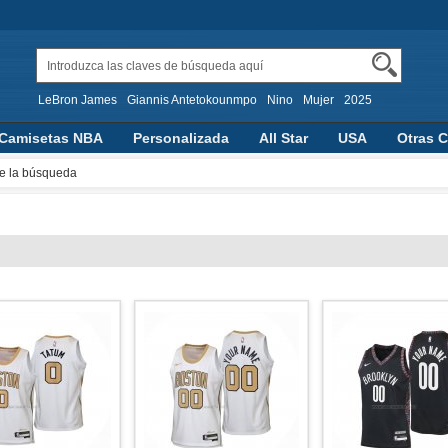
LeBron James
Giannis Antetokounmpo
Nino
Mujer
2025
Camisetas NBA
Personalizada
All Star
USA
Otras C
aloncesto
e la búsqueda