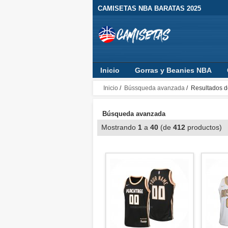
CAMISETAS NBA BARATAS 2025
Inicio
Gorras y Beanies NBA
Sudaderas con Capucha
Ropa B
Inicio
/
Bússqueda avanzada
/ Resultados d
Búsqueda avanzada
Mostrando
1
a
40
(de
412
productos)