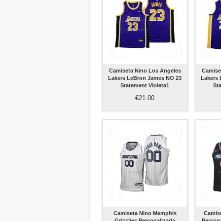
Camiseta Nino Los Angeles
Camise
Lakers LeBron James NO 23
Lakers
Statement Violeta1
St
€21.00
Camiseta Nino Memphis
Camise
Grizzlies Personalizada
Person