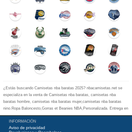
¿Estás buscando Camisetas nba baratas 2025? nbacamisetas.net se
especializa en la venta de Camisetas nba baratas, camisetas nba
baratas hombre, camisetas nba baratas mujer,camisetas nba baratas
nino.Ropa Baloncesto,Gorras et Beanies NBA,Personalizada. Entrega en
24 / 48H, la seguridad de pago con tarjeta de crédito, puedes estar
INFORMACIÓN
seguro de la compra. Gracias por elegir nbacamisetas.net usted. Miles de
Aviso de privacidad
nuestros clientes han verificado una calidad 100% excelente.