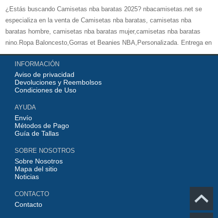
¿Estás buscando Camisetas nba baratas 2025? nbacamisetas.net se
especializa en la venta de Camisetas nba baratas, camisetas nba
baratas hombre, camisetas nba baratas mujer,camisetas nba baratas
nino.Ropa Baloncesto,Gorras et Beanies NBA,Personalizada. Entrega en
24 / 48H, la seguridad de pago con tarjeta de crédito, puedes estar
INFORMACIÓN
seguro de la compra. Gracias por elegir nbacamisetas.net usted. Miles de
Aviso de privacidad
nuestros clientes han verificado una calidad 100% excelente.
Devoluciones y Reembolsos
Condiciones de Uso
AYUDA
Envío
Métodos de Pago
Guía de Tallas
SOBRE NOSOTROS
Sobre Nosotros
Mapa del sitio
Noticias
CONTACTO
Contacto