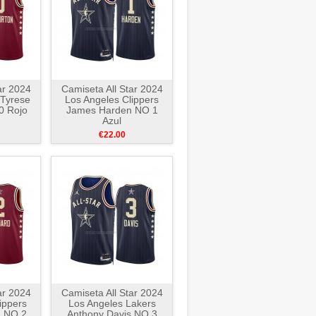
ar 2024
Camiseta All Star 2024
 Tyrese
Los Angeles Clippers
0 Rojo
James Harden NO 1
Azul
€22.00
ar 2024
Camiseta All Star 2024
ippers
Los Angeles Lakers
d NO 2
Anthony Davis NO 3