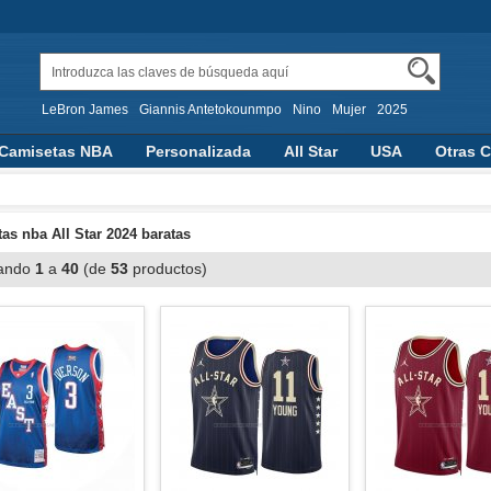
LeBron James
Giannis Antetokounmpo
Nino
Mujer
2025
Camisetas NBA
Personalizada
All Star
USA
Otras C
aloncesto
as nba All Star 2024 baratas
ando
1
a
40
(de
53
productos)