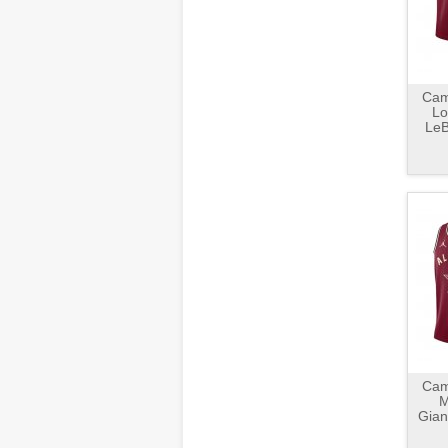
Cami
Lo
LeB
Cami
M
Gian