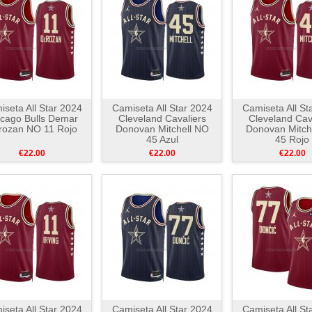
seta All Star 2024
Camiseta All Star 2024
Camiseta All St
cago Bulls Demar
Cleveland Cavaliers
Cleveland Cav
rozan NO 11 Rojo
Donovan Mitchell NO
Donovan Mitch
45 Azul
45 Rojo
€22.00
€22.00
€22.00
seta All Star 2024
Camiseta All Star 2024
Camiseta All St