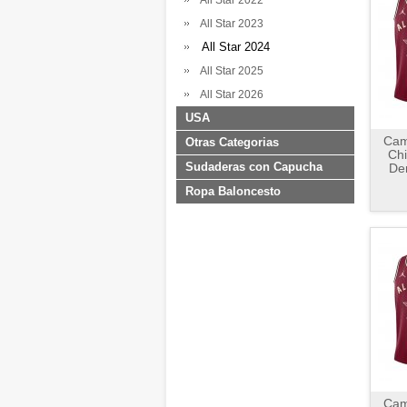
All Star 2022
All Star 2023
All Star 2024
All Star 2025
All Star 2026
USA
Cami
Otras Categorias
Chi
Sudaderas con Capucha
De
Ropa Baloncesto
Cami