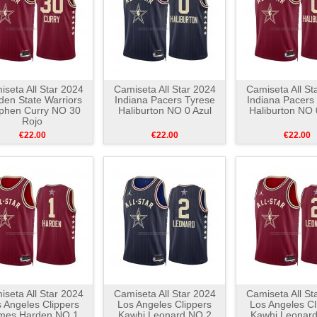
seta All Star 2024
Camiseta All Star 2024
Camiseta All St
den State Warriors
Indiana Pacers Tyrese
Indiana Pacers
phen Curry NO 30
Haliburton NO 0 Azul
Haliburton NO 
Rojo
€22.00
€22.00
€22.00
seta All Star 2024
Camiseta All Star 2024
Camiseta All St
 Angeles Clippers
Los Angeles Clippers
Los Angeles Cl
mes Harden NO 1
Kawhi Leonard NO 2
Kawhi Leonar