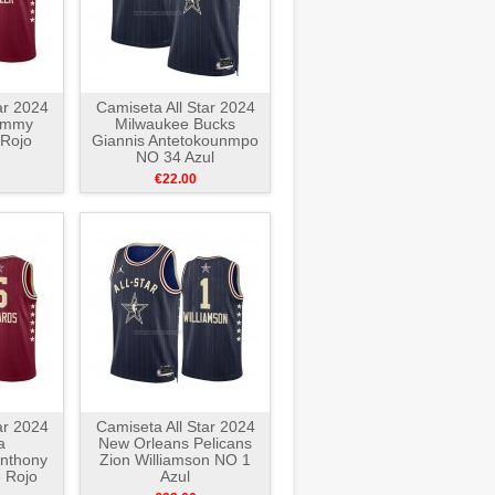
ar 2024
Camiseta All Star 2024
Jimmy
Milwaukee Bucks
 Rojo
Giannis Antetokounmpo
NO 34 Azul
€22.00
ar 2024
Camiseta All Star 2024
a
New Orleans Pelicans
nthony
Zion Williamson NO 1
 Rojo
Azul