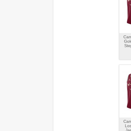
Cami
Gol
Ste
Cami
Los
Ja