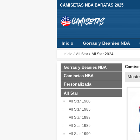
CAMISETAS NBA BARATAS 2025
Inicio
Gorras y Beanies NBA
Sudaderas con Capucha
Ropa B
Inicio
/
All Star
/ All Star 2024
Camiset
Gorras y Beanies NBA
Camisetas NBA
Mostr
Personalizada
All Star
All Star 1980
All Star 1985
All Star 1988
All Star 1989
All Star 1990