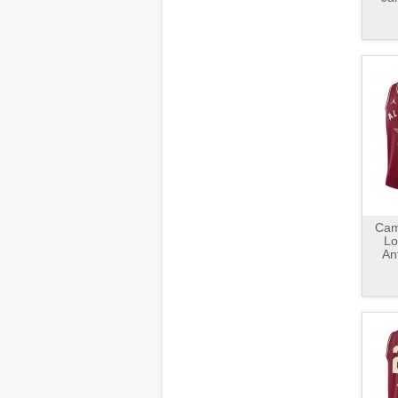
Cami
Lo
An