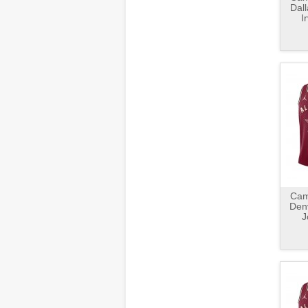
Dall
I
Cami
Den
J