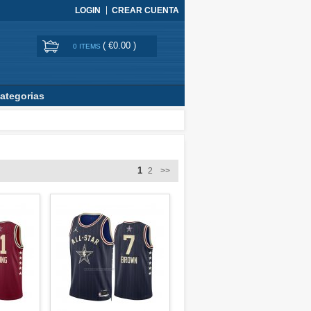
LOGIN
CREAR CUENTA
(
€0.00
)
0 ITEMS
ategorias
1
2
>>