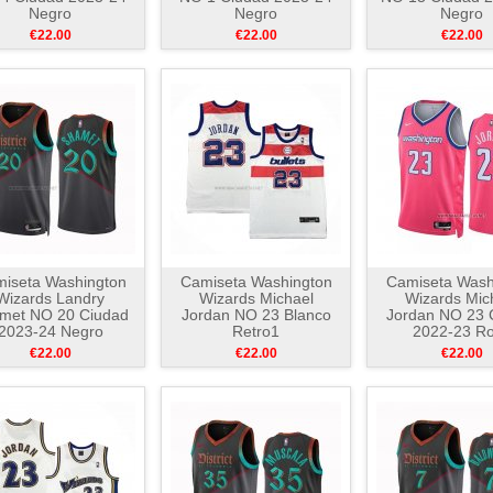
Negro
Negro
Negro
€22.00
€22.00
€22.00
iseta Washington
Camiseta Washington
Camiseta Wash
Wizards Landry
Wizards Michael
Wizards Mic
met NO 20 Ciudad
Jordan NO 23 Blanco
Jordan NO 23 
2023-24 Negro
Retro1
2022-23 R
€22.00
€22.00
€22.00