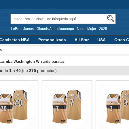
LeBron James
Giannis Antetokounmpo
Nino
Mujer
2025
Camisetas NBA
Personalizada
All Star
USA
Otras C
aloncesto
s
as nba Washington Wizards baratas
ando
1
a
40
(de
275
productos)