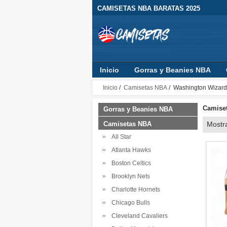
CAMISETAS NBA BARATAS 2025
Inicio
Gorras y Beanies NBA
Sudaderas con Capucha
Ropa B
Inicio
/
Camisetas NBA
/ Washington Wizard
Camiset
Gorras y Beanies NBA
Camisetas NBA
Mostr
All Star
Atlanta Hawks
Boston Celtics
Brooklyn Nets
Charlotte Hornets
Chicago Bulls
Cleveland Cavaliers