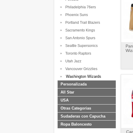
Philadelphia 76ers
Phoenix Suns
Portland Trail Blazers
Sacramento Kings
San Antonio Spurs
Seattle Supersonics
Pan
Wiz
Toronto Raptors
Utah Jazz
Vancouver Grizzlies
Washington Wizards
Personalizada
All Star
USA
Otras Categorias
Sudaderas con Capucha
Ropa Baloncesto
Cam