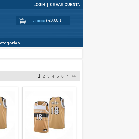
LOGIN
CREAR CUENTA
(
€0.00
)
0 ITEMS
ategorias
1
2
3
4
5
6
7
>>