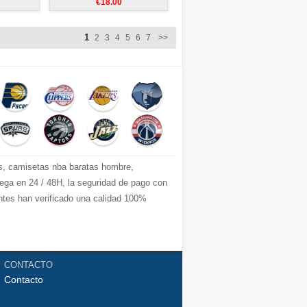
€18.00
1
2
3
4
5
6
7
>>
s, camisetas nba baratas hombre,
ga en 24 / 48H, la seguridad de pago con
entes han verificado una calidad 100%
CONTACTO
Contacto