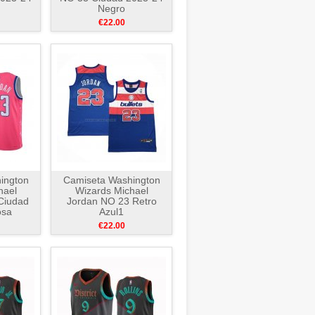
Negro
€22.00
ington
Camiseta Washington
hael
Wizards Michael
Ciudad
Jordan NO 23 Retro
osa
Azul1
€22.00