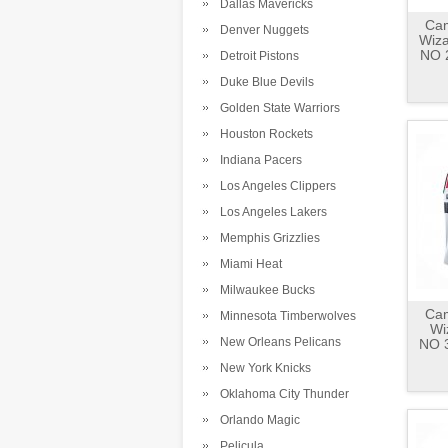
Dallas Mavericks
Cam
Denver Nuggets
Wiza
NO 
Detroit Pistons
Duke Blue Devils
Golden State Warriors
Houston Rockets
Indiana Pacers
Los Angeles Clippers
Los Angeles Lakers
Memphis Grizzlies
Miami Heat
Milwaukee Bucks
Cam
Minnesota Timberwolves
Wi
New Orleans Pelicans
NO 3
New York Knicks
Oklahoma City Thunder
Orlando Magic
Pelicula