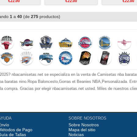
€22.00
€22.00
€22.00
ando
1
a
40
(de
275
productos)
025? nbacamisetas.net se especializa en la venta de Camisetas nba barata
a baratas nino.Ropa Baloncesto,Gorras et Beanies NBA,Personalizada. Entre
e la compra. Gracias por elegir nbacamisetas.net usted. Miles de nuestros cli
AYUDA
SOBRE NOSOTROS
Envío
Sobre Nosotros
Métodos de Pago
Mapa del sitio
Guía de Tallas
Noticias