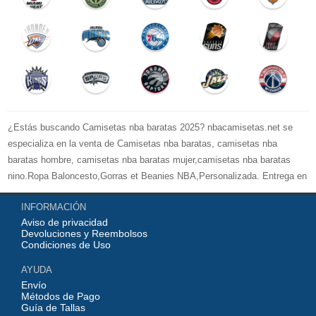
¿Estás buscando Camisetas nba baratas 2025? nbacamisetas.net se
especializa en la venta de Camisetas nba baratas, camisetas nba
baratas hombre, camisetas nba baratas mujer,camisetas nba baratas
nino.Ropa Baloncesto,Gorras et Beanies NBA,Personalizada. Entrega en
24 / 48H, la seguridad de pago con tarjeta de crédito, puedes estar
INFORMACIÓN
seguro de la compra. Gracias por elegir nbacamisetas.net usted. Miles de
Aviso de privacidad
nuestros clientes han verificado una calidad 100% excelente.
Devoluciones y Reembolsos
Condiciones de Uso
AYUDA
Envío
Métodos de Pago
Guía de Tallas