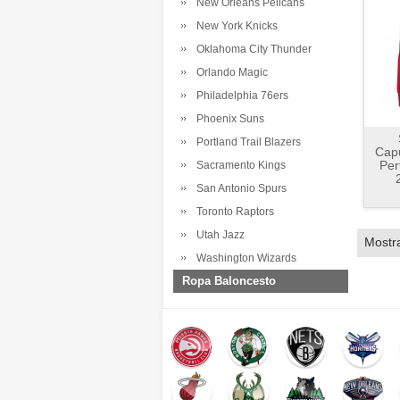
New Orleans Pelicans
New York Knicks
Oklahoma City Thunder
Orlando Magic
Philadelphia 76ers
Phoenix Suns
Portland Trail Blazers
Capu
Per
Sacramento Kings
San Antonio Spurs
Toronto Raptors
Utah Jazz
Mostr
Washington Wizards
Ropa Baloncesto