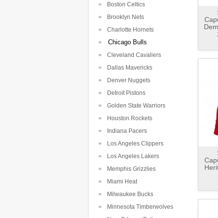
Boston Celtics
Brooklyn Nets
Capu
Dem
Charlotte Hornets
Chicago Bulls
Cleveland Cavaliers
Dallas Mavericks
Denver Nuggets
Detroit Pistons
Golden State Warriors
Houston Rockets
Indiana Pacers
Los Angeles Clippers
Los Angeles Lakers
Capu
Heri
Memphis Grizzlies
Miami Heat
Milwaukee Bucks
Minnesota Timberwolves