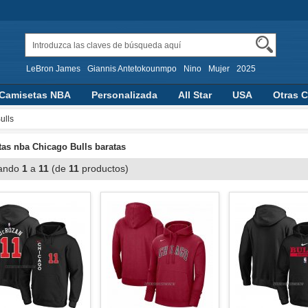
LeBron James
Giannis Antetokounmpo
Nino
Mujer
2025
Camisetas NBA
Personalizada
All Star
USA
Otras C
aloncesto
ulls
as nba Chicago Bulls baratas
ando
1
a
11
(de
11
productos)