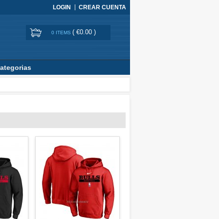
LOGIN
CREAR CUENTA
(
€0.00
)
0 ITEMS
ategorias