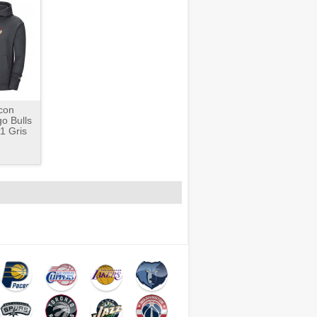
con
o Bulls
1 Gris