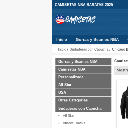
CAMISETAS NBA BARATAS 2025
Inicio
Gorras y Beanies NBA
Sudaderas con Capucha
Ropa B
Inicio
/
Sudaderas con Capucha
/ Chicago B
Camiset
Gorras y Beanies NBA
Camisetas NBA
Mostr
Personalizada
All Star
USA
Otras Categorias
Sudaderas con Capucha
All Star
Atlanta Hawks