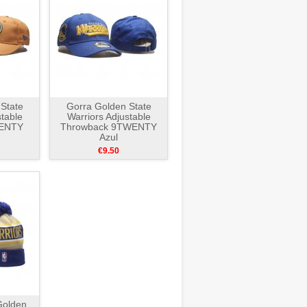
State
Gorra Golden State
stable
Warriors Adjustable
WENTY
Throwback 9TWENTY
Azul
€9.50
Golden