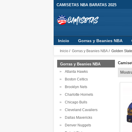
CAMISETAS NBA BARATAS 2025
Inicio
Gorras y Beanies NBA
Sudaderas con Capucha
Ropa B
Inicio
/
Gorras y Beanies NBA
/ Golden State
Camiset
Gorras y Beanies NBA
Atlanta Hawks
Mostr
Boston Celtics
Brooklyn Nets
Charlotte Hornets
Chicago Bulls
Cleveland Cavaliers
Dallas Mavericks
Denver Nuggets