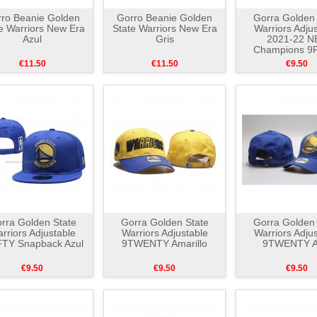
ro Beanie Golden
Gorro Beanie Golden
Gorra Golden 
e Warriors New Era
State Warriors New Era
Warriors Adju
Azul
Gris
2021-22 N
Champions 9
Crema
€11.50
€11.50
€9.50
rra Golden State
Gorra Golden State
Gorra Golden 
rriors Adjustable
Warriors Adjustable
Warriors Adju
FTY Snapback Azul
9TWENTY Amarillo
9TWENTY A
€9.50
€9.50
€9.50