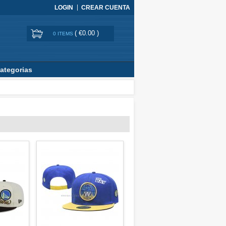
LOGIN
CREAR CUENTA
(
€0.00
)
0 ITEMS
ategorias