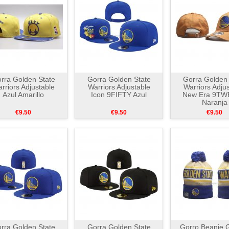
rra Golden State
Gorra Golden State
Gorra Golden 
rriors Adjustable
Warriors Adjustable
Warriors Adju
Azul Amarillo
Icon 9FIFTY Azul
New Era 9T
Naranja
€9.50
€9.50
€9.50
rra Golden State
Gorra Golden State
Gorro Beanie 