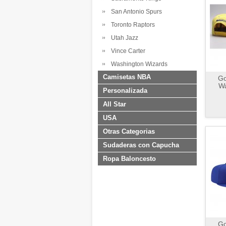
San Antonio Spurs
Toronto Raptors
Utah Jazz
Vince Carter
Washington Wizards
Camisetas NBA
Go
Wa
Personalizada
All Star
USA
Otras Categorias
Sudaderas con Capucha
Ropa Baloncesto
Go