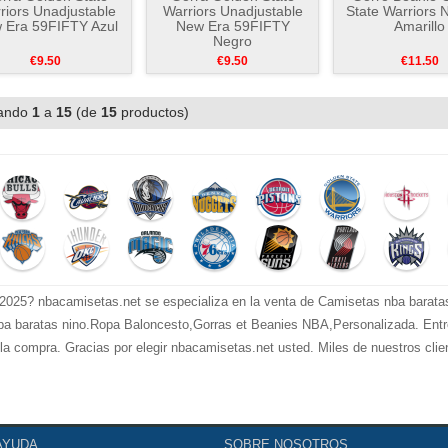
riors Unadjustable
Warriors Unadjustable
State Warriors 
 Era 59FIFTY Azul
New Era 59FIFTY
Amarillo
Negro
€9.50
€9.50
€11.50
ando
1
a
15
(de
15
productos)
025? nbacamisetas.net se especializa en la venta de Camisetas nba barata
a baratas nino.Ropa Baloncesto,Gorras et Beanies NBA,Personalizada. Entre
e la compra. Gracias por elegir nbacamisetas.net usted. Miles de nuestros cli
AYUDA
SOBRE NOSOTROS