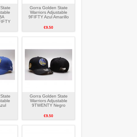
State
Gorra Golden State
stable
Warriors Adjustable
BA
9FIFTY Azul Amarillo
FIFTY
€9.50
State
Gorra Golden State
stable
Warriors Adjustable
zul
9TWENTY Negro
€9.50