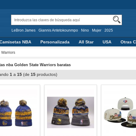
LeBron James
Giannis Antetokounmpo
Nino
Mujer
2025
Camisetas NBA
Personalizada
All Star
USA
Otras C
aloncesto
 Warriors
as nba Golden State Warriors baratas
ando
1
a
15
(de
15
productos)