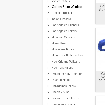
Detroit Pistons
Gor
Golden State Warriors
Stat
Houston Rockets
Indiana Pacers
Los Angeles Clippers
Los Angeles Lakers
Memphis Grizzlies
Miami Heat
Milwaukee Bucks
Minnesota Timberwolves
New Orleans Pelicans
New York Knicks
Go
Oklahoma City Thunder
Wa
Orlando Magic
9FI
Philadelphia 76ers
Phoenix Suns
Portland Trail Blazers
Sacramento Kings