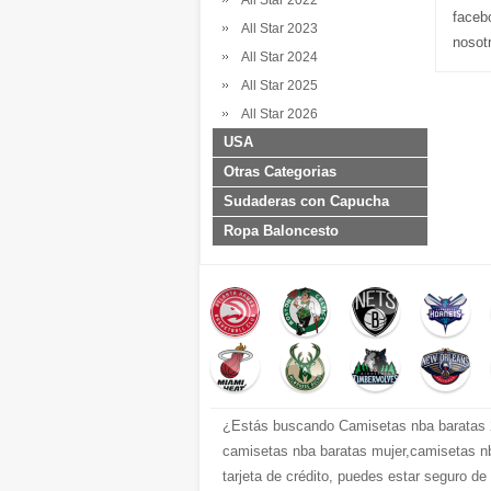
All Star 2022
faceb
All Star 2023
nosot
All Star 2024
All Star 2025
All Star 2026
USA
Otras Categorias
Sudaderas con Capucha
Ropa Baloncesto
¿Estás buscando Camisetas nba baratas 2
camisetas nba baratas mujer,camisetas nb
tarjeta de crédito, puedes estar seguro d