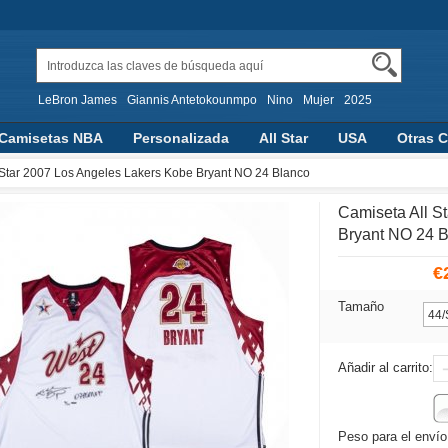
LeBron James
Giannis Antetokounmpo
Nino
Mujer
2025
Camisetas NBA
Personalizada
All Star
USA
Otras C
aloncesto
 Star 2007 Los Angeles Lakers Kobe Bryant NO 24 Blanco
Camiseta All S
Bryant NO 24 
€
Tamaño
Añadir al carrito:
Peso para el envío