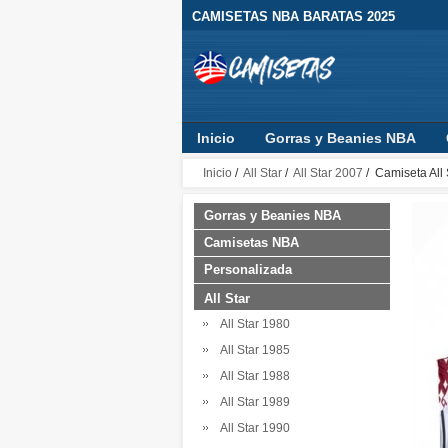
CAMISETAS NBA BARATAS 2025
Inicio
Gorras y Beanies NBA
Sudaderas con Capucha
Ropa B
Inicio
/
All Star
/
All Star 2007
/ Camiseta All
Gorras y Beanies NBA
Camisetas NBA
Personalizada
All Star
All Star 1980
All Star 1985
All Star 1988
All Star 1989
All Star 1990