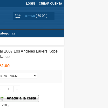
LOGIN
CREAR CUENTA
(
€0.00
)
0 ITEMS
ategorias
tar 2007 Los Angeles Lakers Kobe
Blanco
22.00
: 220g