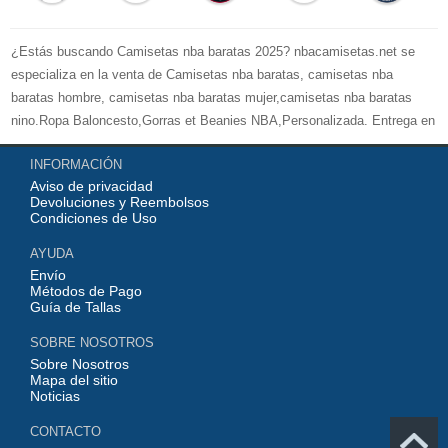
¿Estás buscando Camisetas nba baratas 2025? nbacamisetas.net se
especializa en la venta de Camisetas nba baratas, camisetas nba
baratas hombre, camisetas nba baratas mujer,camisetas nba baratas
nino.Ropa Baloncesto,Gorras et Beanies NBA,Personalizada. Entrega en
24 / 48H, la seguridad de pago con tarjeta de crédito, puedes estar
INFORMACIÓN
seguro de la compra. Gracias por elegir nbacamisetas.net usted. Miles de
Aviso de privacidad
nuestros clientes han verificado una calidad 100% excelente.
Devoluciones y Reembolsos
Condiciones de Uso
AYUDA
Envío
Métodos de Pago
Guía de Tallas
SOBRE NOSOTROS
Sobre Nosotros
Mapa del sitio
Noticias
CONTACTO